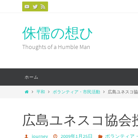
コ
ン
テ
侏儒の想ひ
ン
ツ
Thoughts of a Humble Man
へ
ス
キ
コ
ホーム
ッ
ン
プ
テ
ホ
平和
ボランティア・市民活動
広島ユネスコ
ン
ー
ツ
ム
へ
広島ユネスコ協会
ス
キ
ッ
journey
2009年1月25日
ボランティア