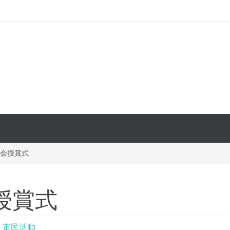
協会授賞式
授賞式
・市民活動