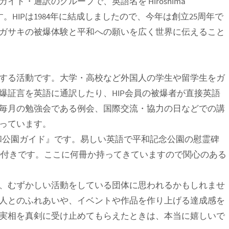
ド・通訳のグループで、英語名を Hiroshima
ヒップ、といいます。HIPは1984年に結成しましたので、今年は創立25周年で
ガサキの被爆体験と平和への願いを広く世界に伝えること
する活動です。大学・高校など外国人の学生や留学生をガ
爆証言を英語に通訳したり、HIP会員の被爆者が直接英語
毎月の勉強会である例会、国際交流・協力の日などでの講
っています。
の平和公園ガイド』です。易しい英語で平和記念公園の慰霊碑
D付きです。ここに何冊か持ってきていますので関心のある
、むずかしい活動をしている団体に思われるかもしれませ
人とのふれあいや、イベントや作品を作り上げる達成感を
実相を真剣に受け止めてもらえたときは、本当に嬉しいで