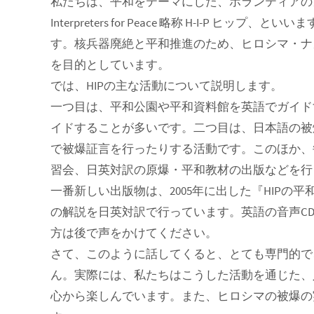
私たちは、平和をテーマにした、ボランティアのガイ
Interpreters for Peace 略称 H-I-P 
す。核兵器廃絶と平和推進のため、ヒロシマ・ナ
を目的としています。
では、HIPの主な活動について説明します。
一つ目は、平和公園や平和資料館を英語でガイド
イドすることが多いです。二つ目は、日本語の被
で被爆証言を行ったりする活動です。このほか、
習会、日英対訳の原爆・平和教材の出版などを行
一番新しい出版物は、2005年に出した『HIP
の解説を日英対訳で行っています。英語の音声C
方は後で声をかけてください。
さて、このように話してくると、とても専門的で
ん。実際には、私たちはこうした活動を通じた、
心から楽しんでいます。また、ヒロシマの被爆の